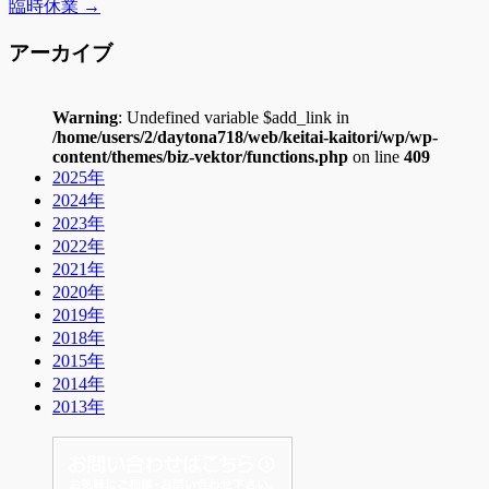
臨時休業
→
アーカイブ
Warning
: Undefined variable $add_link in
/home/users/2/daytona718/web/keitai-kaitori/wp/wp-
content/themes/biz-vektor/functions.php
on line
409
2025年
2024年
2023年
2022年
2021年
2020年
2019年
2018年
2015年
2014年
2013年