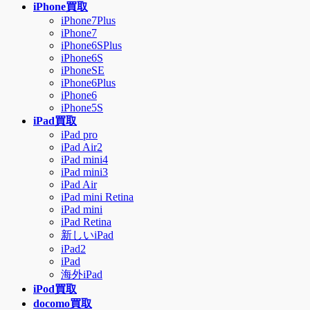
ニ
iPhone買取
ュ
iPhone7Plus
iPhone7
ー
iPhone6SPlus
を
iPhone6S
飛
iPhoneSE
ば
iPhone6Plus
す
iPhone6
iPhone5S
iPad買取
iPad pro
iPad Air2
iPad mini4
iPad mini3
iPad Air
iPad mini Retina
iPad mini
iPad Retina
新しいiPad
iPad2
iPad
海外iPad
iPod買取
docomo買取