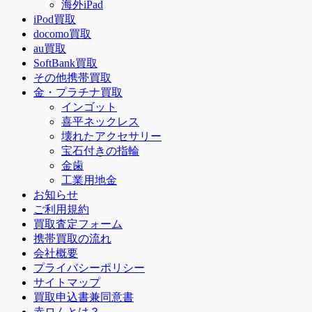
海外iPad
iPod買取
docomo買取
au買取
SoftBank買取
その他携帯買取
金・プラチナ買取
インゴット
喜平ネックレス
壊れたアクセサリー
宝石付きの指輪
金歯
工業用地金
お知らせ
ご利用規約
買取査定フォーム
携帯買取の流れ
会社概要
プライバシーポリシー
サイトマップ
買取申込書兼同意書
赤ロムとは？