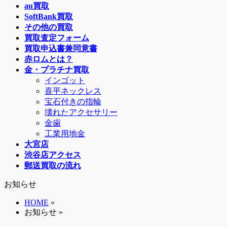
au買取
SoftBank買取
その他の買取
買取査定フォーム
買取申込書兼同意書
赤ロムとは？
金・プラチナ買取
インゴット
喜平ネックレス
宝石付きの指輪
壊れたアクセサリー
金歯
工業用地金
大宮店
渋谷店アクセス
郵送買取の流れ
お知らせ
HOME
»
お知らせ »