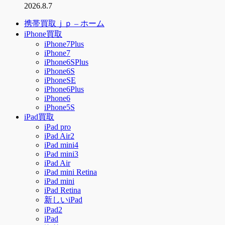
2026.8.7
携帯買取ｊｐ – ホーム
iPhone買取
iPhone7Plus
iPhone7
iPhone6SPlus
iPhone6S
iPhoneSE
iPhone6Plus
iPhone6
iPhone5S
iPad買取
iPad pro
iPad Air2
iPad mini4
iPad mini3
iPad Air
iPad mini Retina
iPad mini
iPad Retina
新しいiPad
iPad2
iPad