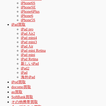
iPhone6S
iPhoneSE
iPhone6Plus
iPhone6
iPhone5S
iPad買取
iPad pro
iPad Air2
iPad mini4
iPad mini3
iPad Air
iPad mini Retina
iPad mini
iPad Retina
新しいiPad
iPad2
iPad
海外iPad
iPod買取
docomo買取
au買取
SoftBank買取
その他携帯買取