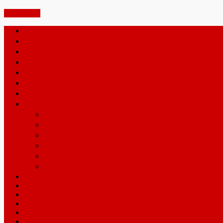
PAGETOP
携帯買取jp – ホーム
iphone買取
ipad買取
ipod買取
docomo買取
au買取
softbank買取
金・プラチナ買取
インゴット
喜平ネックレス
壊れたアクセサリー
宝石付きの指輪
金歯
工業用地金
iPhone7Plus
iPhone7
iPhone6SPlus
iPhone6S
iPhone6Plus
iPhone6