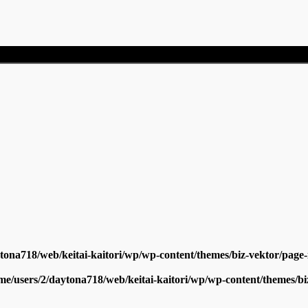
tona718/web/keitai-kaitori/wp/wp-content/themes/biz-vektor/page-
me/users/2/daytona718/web/keitai-kaitori/wp/wp-content/themes/bi