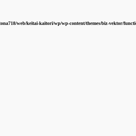
tona718/web/keitai-kaitori/wp/wp-content/themes/biz-vektor/funct