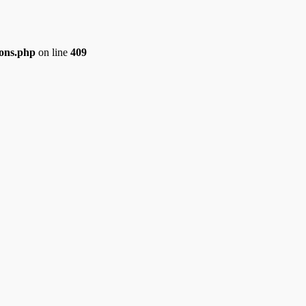
ions.php
on line
409