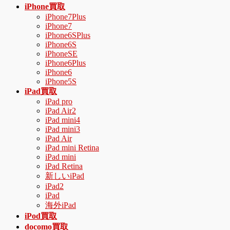
ニ
iPhone買取
ュ
iPhone7Plus
iPhone7
ー
iPhone6SPlus
を
iPhone6S
飛
iPhoneSE
ば
iPhone6Plus
す
iPhone6
iPhone5S
iPad買取
iPad pro
iPad Air2
iPad mini4
iPad mini3
iPad Air
iPad mini Retina
iPad mini
iPad Retina
新しいiPad
iPad2
iPad
海外iPad
iPod買取
docomo買取