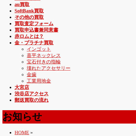
au買取
SoftBank買取
その他の買取
買取査定フォーム
買取申込書兼同意書
赤ロムとは？
金・プラチナ買取
インゴット
喜平ネックレス
宝石付きの指輪
壊れたアクセサリー
金歯
工業用地金
大宮店
渋谷店アクセス
郵送買取の流れ
お知らせ
HOME
»