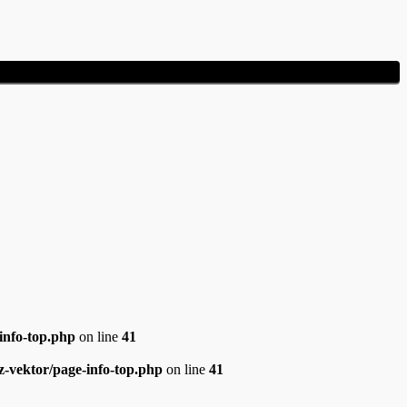
info-top.php
on line
41
z-vektor/page-info-top.php
on line
41