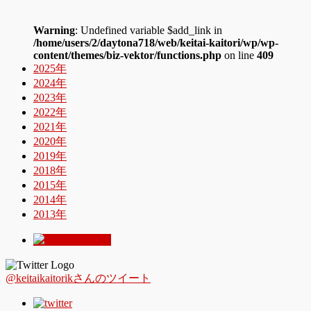
Warning
: Undefined variable $add_link in
/home/users/2/daytona718/web/keitai-kaitori/wp/wp-
content/themes/biz-vektor/functions.php
on line
409
2025年
2024年
2023年
2022年
2021年
2020年
2019年
2018年
2015年
2014年
2013年
@keitaikaitorikさんのツイート