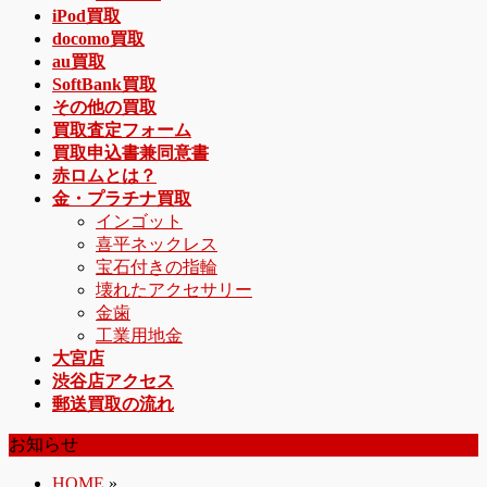
iPod買取
docomo買取
au買取
SoftBank買取
その他の買取
買取査定フォーム
買取申込書兼同意書
赤ロムとは？
金・プラチナ買取
インゴット
喜平ネックレス
宝石付きの指輪
壊れたアクセサリー
金歯
工業用地金
大宮店
渋谷店アクセス
郵送買取の流れ
お知らせ
HOME
»