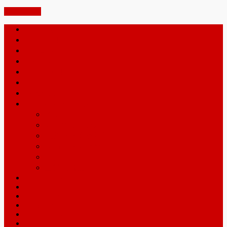
PAGETOP
携帯買取jp – ホーム
iphone買取
ipad買取
ipod買取
docomo買取
au買取
softbank買取
金・プラチナ買取
インゴット
喜平ネックレス
壊れたアクセサリー
宝石付きの指輪
金歯
工業用地金
iPhone7Plus
iPhone7
iPhone6SPlus
iPhone6S
iPhone6Plus
iPhone6