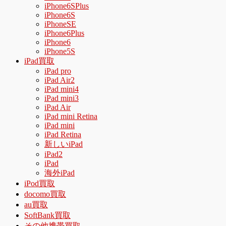
iPhone6SPlus
iPhone6S
iPhoneSE
iPhone6Plus
iPhone6
iPhone5S
iPad買取
iPad pro
iPad Air2
iPad mini4
iPad mini3
iPad Air
iPad mini Retina
iPad mini
iPad Retina
新しいiPad
iPad2
iPad
海外iPad
iPod買取
docomo買取
au買取
SoftBank買取
その他携帯買取