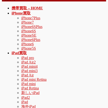
メ
携帯買取 – HOME
ニ
iPhone買取
ュ
iPhone7Plus
iPhone7
ー
iPhone6SPlus
を
iPhone6S
飛
iPhoneSE
ば
iPhone6Plus
す
iPhone6
iPhone5S
iPad買取
iPad pro
iPad Air2
iPad mini4
iPad mini3
iPad Air
iPad mini Retina
iPad mini
iPad Retina
新しいiPad
iPad2
iPad
海外iPad