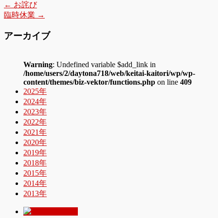
←
お詫び
臨時休業
→
アーカイブ
Warning
: Undefined variable $add_link in
/home/users/2/daytona718/web/keitai-kaitori/wp/wp-
content/themes/biz-vektor/functions.php
on line
409
2025年
2024年
2023年
2022年
2021年
2020年
2019年
2018年
2015年
2014年
2013年