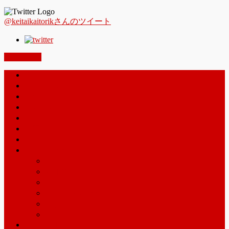
@keitaikaitorikさんのツイート
PAGETOP
携帯買取jp – ホーム
iphone買取
ipad買取
ipod買取
docomo買取
au買取
softbank買取
金・プラチナ買取
インゴット
喜平ネックレス
壊れたアクセサリー
宝石付きの指輪
金歯
工業用地金
iPhone7Plus