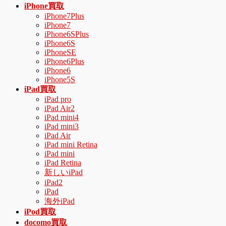
ニ
iPhone買取
ュ
iPhone7Plus
iPhone7
ー
iPhone6SPlus
を
iPhone6S
飛
iPhoneSE
ば
iPhone6Plus
す
iPhone6
iPhone5S
iPad買取
iPad pro
iPad Air2
iPad mini4
iPad mini3
iPad Air
iPad mini Retina
iPad mini
iPad Retina
新しいiPad
iPad2
iPad
海外iPad
iPod買取
docomo買取