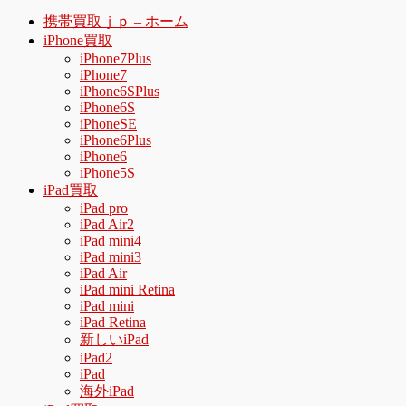
携帯買取ｊｐ – ホーム
iPhone買取
iPhone7Plus
iPhone7
iPhone6SPlus
iPhone6S
iPhoneSE
iPhone6Plus
iPhone6
iPhone5S
iPad買取
iPad pro
iPad Air2
iPad mini4
iPad mini3
iPad Air
iPad mini Retina
iPad mini
iPad Retina
新しいiPad
iPad2
iPad
海外iPad