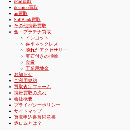
iPod買取
docomo買取
au買取
SoftBank買取
その他携帯買取
金・プラチナ買取
インゴット
喜平ネックレス
壊れたアクセサリー
宝石付きの指輪
金歯
工業用地金
お知らせ
ご利用規約
買取査定フォーム
携帯買取の流れ
会社概要
プライバシーポリシー
サイトマップ
買取申込書兼同意書
赤ロムとは？