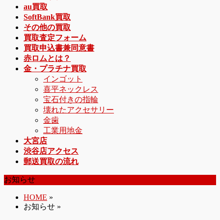
au買取
SoftBank買取
その他の買取
買取査定フォーム
買取申込書兼同意書
赤ロムとは？
金・プラチナ買取
インゴット
喜平ネックレス
宝石付きの指輪
壊れたアクセサリー
金歯
工業用地金
大宮店
渋谷店アクセス
郵送買取の流れ
お知らせ
HOME
»
お知らせ »