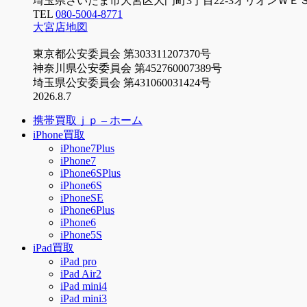
埼玉県さいたま市大宮区大門町3丁目22-3オリオンＷＥ
TEL
080-5004-8771
大宮店地図
東京都公安委員会 第303311207370号
神奈川県公安委員会 第452760007389号
埼玉県公安委員会 第431060031424号
2026.8.7
携帯買取ｊｐ – ホーム
iPhone買取
iPhone7Plus
iPhone7
iPhone6SPlus
iPhone6S
iPhoneSE
iPhone6Plus
iPhone6
iPhone5S
iPad買取
iPad pro
iPad Air2
iPad mini4
iPad mini3