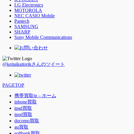
LG Electronics
MOTOROLA
NEC CASIO Mobile
Pantech
SAMSUNG
SHARP
Sony Mobile Communications
@keitaikaitorikさんのツイート
PAGETOP
携帯買取jp – ホーム
iphone買取
ipad買取
ipod買取
docomo買取
au買取
softbank買取