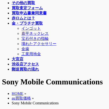
その他の買取
買取査定フォーム
買取申込書兼同意書
赤ロムとは？
金・プラチナ買取
インゴット
喜平ネックレス
宝石付きの指輪
壊れたアクセサリー
金歯
工業用地金
大宮店
渋谷店アクセス
郵送買取の流れ
Sony Mobile Communications
HOME
»
au買取価格
»
Sony Mobile Communications