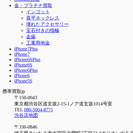
金・プラチナ買取
インゴット
喜平ネックレス
壊れたアクセサリー
宝石付きの指輪
金歯
工業用地金
iPhone7Plus
iPhone7
iPhone6SPlus
iPhone6S
iPhone6Plus
iPhone6
iPhone5S
携帯買取jp
〒150-0043
東京都渋谷区道玄坂2-15-1ノア道玄坂1014号室
TEL
080-5004-8771
渋谷店地図
〒330-0846