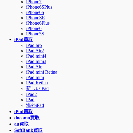
iPhone7
ー
iPhone6SPlus
を
iPhone6S
飛
iPhoneSE
ば
iPhone6Plus
す
iPhone6
iPhone5S
iPad買取
iPad pro
iPad Air2
iPad mini4
iPad mini3
iPad Air
iPad mini Retina
iPad mini
iPad Retina
新しいiPad
iPad2
iPad
海外iPad
iPod買取
docomo買取
au買取
SoftBank買取