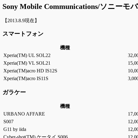
Sony Mobile Communications
【2013.8.9現在】
スマートフォン
機種
Xperia(TM) UL SOL22
32,
Xperia(TM) VL SOL21
15,
Xperia(TM)acro HD IS12S
10,
Xperia(TM)acro IS11S
3,0
ガラケー
機種
URBANO AFFARE
17,
S007
12,
G11 by iida
12,
Cyber-shot(TM) ケータイ S006
12,