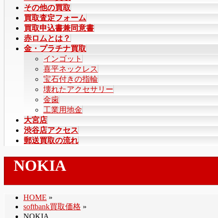
その他の買取
買取査定フォーム
買取申込書兼同意書
赤ロムとは？
金・プラチナ買取
インゴット
喜平ネックレス
宝石付きの指輪
壊れたアクセサリー
金歯
工業用地金
大宮店
渋谷店アクセス
郵送買取の流れ
NOKIA
HOME
»
softbank買取価格
»
NOKIA