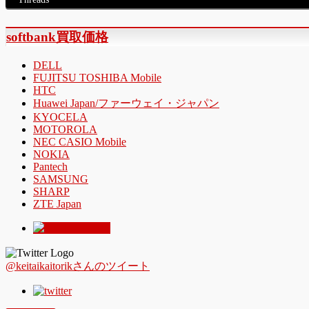
softbank買取価格
DELL
FUJITSU TOSHIBA Mobile
HTC
Huawei Japan/ファーウェイ・ジャパン
KYOCELA
MOTOROLA
NEC CASIO Mobile
NOKIA
Pantech
SAMSUNG
SHARP
ZTE Japan
@keitaikaitorikさんのツイート