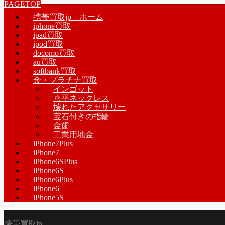
PAGETOP
携帯買取jp – ホーム
iphone買取
ipad買取
ipod買取
docomo買取
au買取
softbank買取
金・プラチナ買取
インゴット
喜平ネックレス
壊れたアクセサリー
宝石付きの指輪
金歯
工業用地金
iPhone7Plus
iPhone7
iPhone6SPlus
iPhone6S
iPhone6Plus
iPhone6
iPhone5S
携帯買取jp