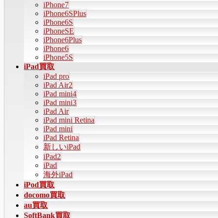
iPhone7
ー
iPhone6SPlus
を
iPhone6S
飛
iPhoneSE
ば
iPhone6Plus
す
iPhone6
iPhone5S
iPad買取
iPad pro
iPad Air2
iPad mini4
iPad mini3
iPad Air
iPad mini Retina
iPad mini
iPad Retina
新しいiPad
iPad2
iPad
海外iPad
iPod買取
docomo買取
au買取
SoftBank買取