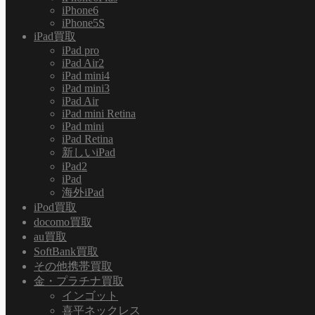
iPhone6
iPhone5S
iPad買取
iPad pro
iPad Air2
iPad mini4
iPad mini3
iPad Air
iPad mini Retina
iPad mini
iPad Retina
新しいiPad
iPad2
iPad
海外iPad
iPod買取
docomo買取
au買取
SoftBank買取
その他携帯買取
金・プラチナ買取
インゴット
喜平ネックレス