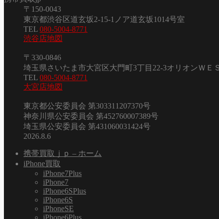
〒150-0043
東京都渋谷区道玄坂2-15-1ノア道玄坂1014号室
TEL
080-5004-8771
渋谷店地図
〒330-0846
埼玉県さいたま市大宮区大門町3丁目22-3オリオンＷＥ
TEL
080-5004-8771
大宮店地図
東京都公安委員会 第303311207370号
神奈川県公安委員会 第452760007389号
埼玉県公安委員会 第431060031424号
2026.8.6
携帯買取ｊｐ – ホーム
iPhone買取
iPhone7Plus
iPhone7
iPhone6SPlus
iPhone6S
iPhoneSE
iPhone6Plus